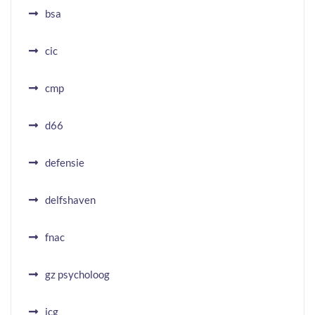
bsa
cic
cmp
d66
defensie
delfshaven
fnac
gz psycholoog
icg