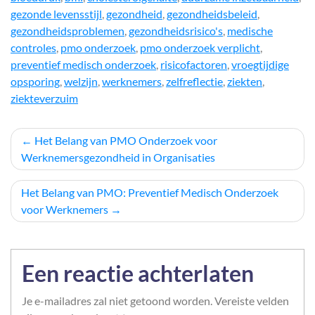
gezonde levensstijl
,
gezondheid
,
gezondheidsbeleid
,
gezondheidsproblemen
,
gezondheidsrisico's
,
medische
controles
,
pmo onderzoek
,
pmo onderzoek verplicht
,
preventief medisch onderzoek
,
risicofactoren
,
vroegtijdige
opsporing
,
welzijn
,
werknemers
,
zelfreflectie
,
ziekten
,
ziekteverzuim
Berichtnavigatie
Het Belang van PMO Onderzoek voor
Werknemersgezondheid in Organisaties
Het Belang van PMO: Preventief Medisch Onderzoek
voor Werknemers
Een reactie achterlaten
Je e-mailadres zal niet getoond worden.
Vereiste velden