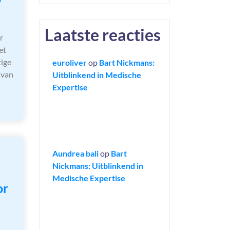
Laatste reacties
r
et
tige
euroliver
op
Bart Nickmans:
 van
Uitblinkend in Medische
Expertise
Aundrea bali
op
Bart
Nickmans: Uitblinkend in
Medische Expertise
or