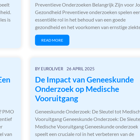
peelt
Preventieve Onderzoeken Belangrijk Zijn voor J
dheid.
Gezondheid Preventieve onderzoeken spelen ee
es is
essentiële rol in het behoud van een goede
gezondheid en het voorkomen van ernstige ziekt
READ MORE
BY
EUROLIVER
26 APRIL 2025
Een
De Impact van Geneeskunde
Onderzoek op Medische
Vooruitgang
n? PMO
Geneeskunde Onderzoek: De Sleutel tot Medisc
entief
Vooruitgang Geneeskunde Onderzoek: De Sleutel
er
Medische Vooruitgang Geneeskunde onderzoek
el van
speelt een cruciale rol in het verbeteren van de