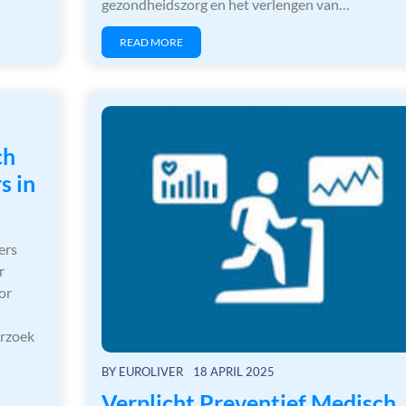
gezondheidszorg en het verlengen van…
READ MORE
ch
s in
ers
r
or
erzoek
BY
EUROLIVER
18 APRIL 2025
Verplicht Preventief Medisch