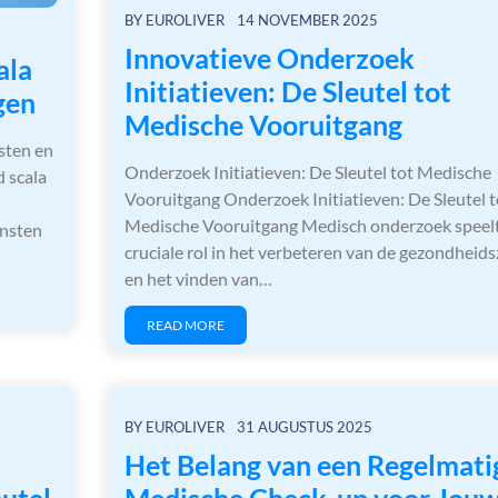
BY
EUROLIVER
14 NOVEMBER 2025
Innovatieve Onderzoek
ala
Initiatieven: De Sleutel tot
gen
Medische Vooruitgang
sten en
Onderzoek Initiatieven: De Sleutel tot Medische
 scala
Vooruitgang Onderzoek Initiatieven: De Sleutel t
Medische Vooruitgang Medisch onderzoek speel
ensten
cruciale rol in het verbeteren van de gezondheid
en het vinden van…
READ MORE
BY
EUROLIVER
31 AUGUSTUS 2025
Het Belang van een Regelmati
utel
Medische Check-up voor Jou