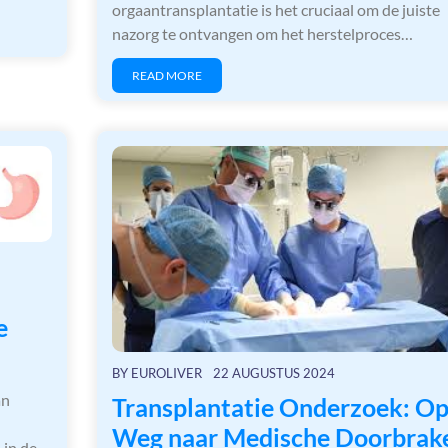
orgaantransplantatie is het cruciaal om de juiste
nazorg te ontvangen om het herstelproces…
READ MORE
e
BY
EUROLIVER
22 AUGUSTUS 2024
an
Transplantatie Onderzoek: O
Weg naar Medische Doorbrak
 in de