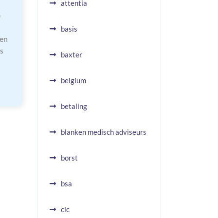
attentia
e
basis
een
s
baxter
belgium
betaling
blanken medisch adviseurs
borst
bsa
cic