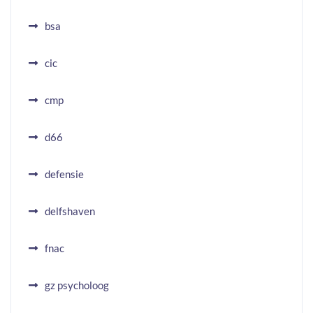
bsa
cic
cmp
d66
defensie
delfshaven
fnac
gz psycholoog