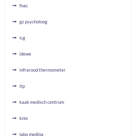
fnac
gz psycholoog
icg
idewe
infrarood thermometer
itp
kaak medisch centrum
knie
labo medina