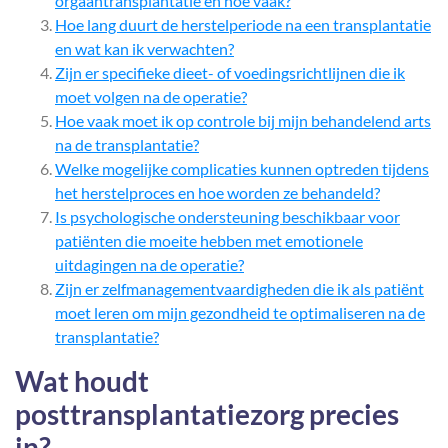
orgaantransplantatie en hoe vaak?
Hoe lang duurt de herstelperiode na een transplantatie
en wat kan ik verwachten?
Zijn er specifieke dieet- of voedingsrichtlijnen die ik
moet volgen na de operatie?
Hoe vaak moet ik op controle bij mijn behandelend arts
na de transplantatie?
Welke mogelijke complicaties kunnen optreden tijdens
het herstelproces en hoe worden ze behandeld?
Is psychologische ondersteuning beschikbaar voor
patiënten die moeite hebben met emotionele
uitdagingen na de operatie?
Zijn er zelfmanagementvaardigheden die ik als patiënt
moet leren om mijn gezondheid te optimaliseren na de
transplantatie?
Wat houdt
posttransplantatiezorg precies
in?