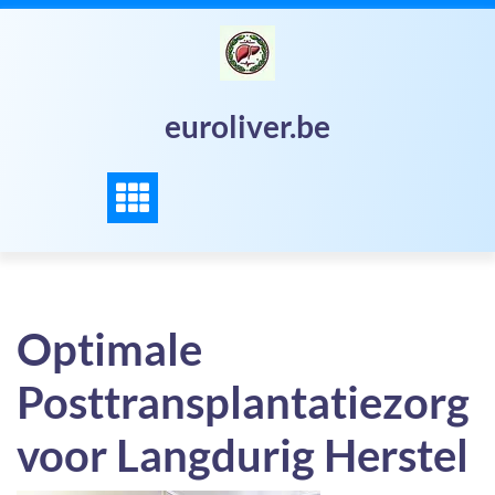
Skip
to
content
euroliver.be
Optimale
Posttransplantatiezorg
voor Langdurig Herstel