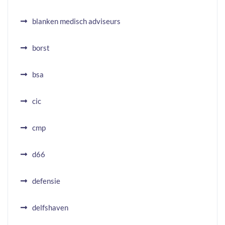
blanken medisch adviseurs
borst
bsa
cic
cmp
d66
defensie
delfshaven