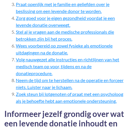
Praat openlijk met je familie en geliefden over je
beslissing om een levende donor te worden.
Zorg goed voor je eigen gezondheid voordat je een
levende donatie overweegt.
Stel al je vragen aan de medische professionals die
betrokken zijn bij het proces.
Wees voorbereid op zowel fysieke als emotionele
uitdagingen na de donatie.
Volg nauwgezet alle instructies en richtlijnen van het
medisch team op voor, tijdens en na de
donatieprocedure.
Neem de tijd om te herstellen na de operatie en forceer
niets. Luister naar je lichaam.
Zoek steun bij lotgenoten of praat met een psycholoog
als je behoefte hebt aan emotionele ondersteuning.
Informeer jezelf grondig over wat
een levende donatie inhoudt en