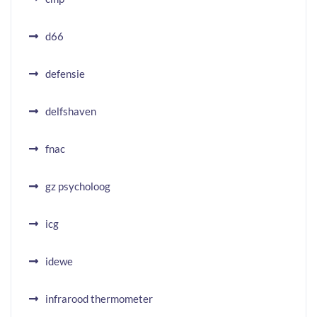
d66
defensie
delfshaven
fnac
gz psycholoog
icg
idewe
infrarood thermometer