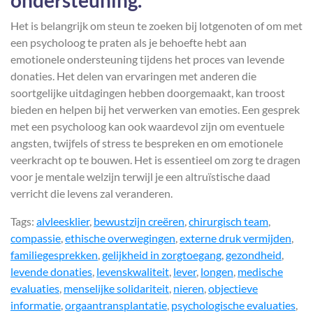
ondersteuning.
Het is belangrijk om steun te zoeken bij lotgenoten of om met
een psycholoog te praten als je behoefte hebt aan
emotionele ondersteuning tijdens het proces van levende
donaties. Het delen van ervaringen met anderen die
soortgelijke uitdagingen hebben doorgemaakt, kan troost
bieden en helpen bij het verwerken van emoties. Een gesprek
met een psycholoog kan ook waardevol zijn om eventuele
angsten, twijfels of stress te bespreken en om emotionele
veerkracht op te bouwen. Het is essentieel om zorg te dragen
voor je mentale welzijn terwijl je een altruïstische daad
verricht die levens zal veranderen.
Tags:
alvleesklier
,
bewustzijn creëren
,
chirurgisch team
,
compassie
,
ethische overwegingen
,
externe druk vermijden
,
familiegesprekken
,
gelijkheid in zorgtoegang
,
gezondheid
,
levende donaties
,
levenskwaliteit
,
lever
,
longen
,
medische
evaluaties
,
menselijke solidariteit
,
nieren
,
objectieve
informatie
,
orgaantransplantatie
,
psychologische evaluaties
,