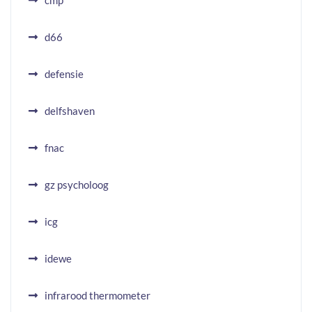
cmp
d66
defensie
delfshaven
fnac
gz psycholoog
icg
idewe
infrarood thermometer