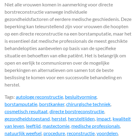
Niet alle vrouwen komen in aanmerking voor directe
borstreconstructie vanwege individuele
gezondheidsfactoren of eerdere medische geschiedenis. Deze
beperking kan teleurstellend zijn voor vrouwen die hoopten
op een directe reconstructie na een borstamputatie, maar het
is essentieel dat medische professionals de meest geschikte
behandelopties aanbevelen op basis van de specifieke
situatie en behoeften van elke patiënt. Het is belangrijk om
open en eerlijk te communiceren over de mogelijke
beperkingen en alternatieven om samen tot de beste
beslissing te komen voor een succesvolle behandeling en
herstel.
Tags:
autologe reconstructie
,
besluitvorming
,
borstamputatie
,
borstkanker
,
chirurgische techniek
,
cosmetisch resultaat
,
directe borstreconstructie
,
gezondheidstoestand
,
herstel
,
hersteltijden
,
impact
,
kwaliteit
van leven
,
leeftijd
,
mastectomie
,
medische professionals
,
natuurlijk weefsel
,
procedure
,
reconstructie
,
voordelen
,