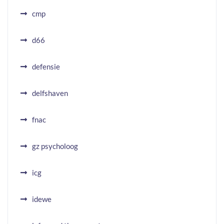
cmp
d66
defensie
delfshaven
fnac
gz psycholoog
icg
idewe