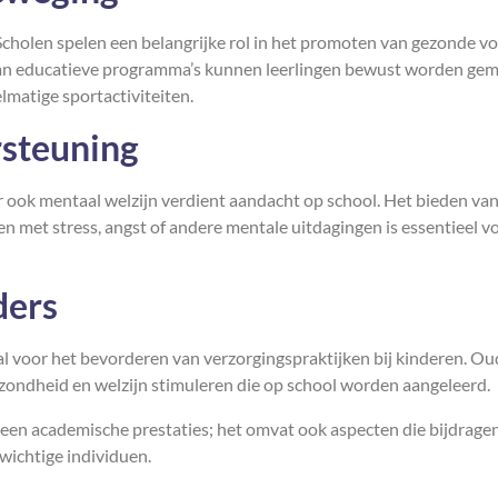
. Scholen spelen een belangrijke rol in het promoten van gezonde v
an educatieve programma’s kunnen leerlingen bewust worden ge
lmatige sportactiviteiten.
steuning
ar ook mentaal welzijn verdient aandacht op school. Het bieden va
n met stress, angst of andere mentale uitdagingen is essentieel v
ders
l voor het bevorderen van verzorgingspraktijken bij kinderen. Ou
zondheid en welzijn stimuleren die op school worden aangeleerd.
leen academische prestaties; het omvat ook aspecten die bijdrage
wichtige individuen.