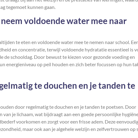
dag tegemoet kunnen gaan.
n neem voldoende water mee naar
altijden te eten en voldoende water mee te nemen naar school. Ee
heid en concentratie, terwijl voldoende hydratatie essentieel is v
de de schooldag. Door bewust te kiezen voor gezonde voeding en
hun energieniveau op peil houden en zich beter focussen op hun ta
gelmatig te douchen en je tanden te
e houden door regelmatig te douchen en je tanden te poetsen. Door
ën van je lichaam, wat bijdraagt aan een goede persoonlijke hygiën
andbederf voorkomen en zorgt voor een frisse adem. Deze eenvoudi
gezondheid, maar ook aan je algehele welzijn en zelfvertrouwen op 