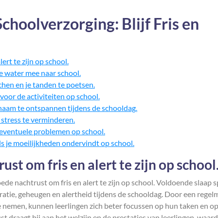
choolverzorging: Blijf Fris en
ert te zijn op school.
 water mee naar school.
chen en je tanden te poetsen.
voor de activiteiten op school.
haam te ontspannen tijdens de schooldag.
 stress te verminderen.
r eventuele problemen op school.
ls je moeilijkheden ondervindt op school.
st om fris en alert te zijn op school
ede nachtrust om fris en alert te zijn op school. Voldoende slaap s
ratie, geheugen en alertheid tijdens de schooldag. Door een regel
 nemen, kunnen leerlingen zich beter focussen op hun taken en o
t draagt bij aan het welzijn en de prestaties van leerlingen, waar