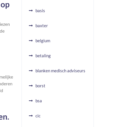
 op
basis
kiezen
baxter
nde
belgium
betaling
blanken medisch adviseurs
melijke
inderen
borst
ld
bsa
en.
cic