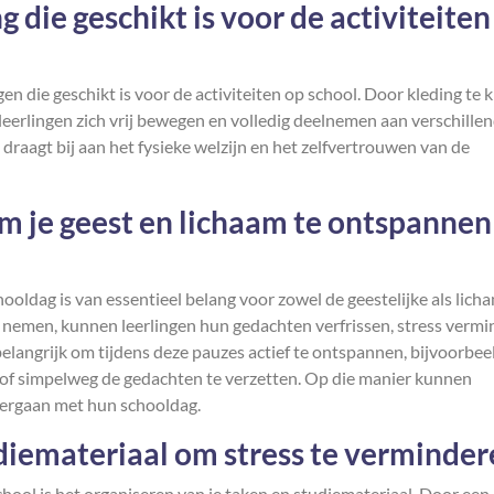
 die geschikt is voor de activiteiten
en die geschikt is voor de activiteiten op school. Door kleding te 
 leerlingen zich vrij bewegen en volledig deelnemen aan verschille
 draagt bij aan het fysieke welzijn en het zelfvertrouwen van de
 je geest en lichaam te ontspannen
oldag is van essentieel belang voor zowel de geestelijke als licha
nemen, kunnen leerlingen hun gedachten verfrissen, stress verm
belangrijk om tijdens deze pauzes actief te ontspannen, bijvoorbee
n of simpelweg de gedachten te verzetten. Op die manier kunnen
dergaan met hun schooldag.
diemateriaal om stress te verminder
chool is het organiseren van je taken en studiemateriaal. Door een