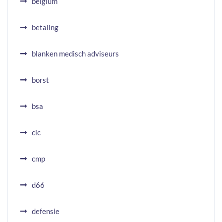
belgium
betaling
blanken medisch adviseurs
borst
bsa
cic
cmp
d66
defensie