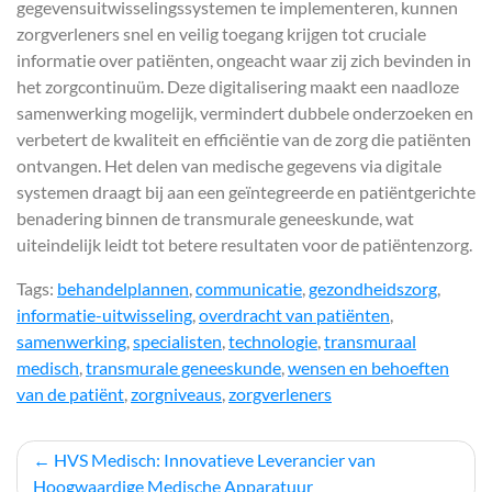
gegevensuitwisselingssystemen te implementeren, kunnen
zorgverleners snel en veilig toegang krijgen tot cruciale
informatie over patiënten, ongeacht waar zij zich bevinden in
het zorgcontinuüm. Deze digitalisering maakt een naadloze
samenwerking mogelijk, vermindert dubbele onderzoeken en
verbetert de kwaliteit en efficiëntie van de zorg die patiënten
ontvangen. Het delen van medische gegevens via digitale
systemen draagt bij aan een geïntegreerde en patiëntgerichte
benadering binnen de transmurale geneeskunde, wat
uiteindelijk leidt tot betere resultaten voor de patiëntenzorg.
Tags:
behandelplannen
,
communicatie
,
gezondheidszorg
,
informatie-uitwisseling
,
overdracht van patiënten
,
samenwerking
,
specialisten
,
technologie
,
transmuraal
medisch
,
transmurale geneeskunde
,
wensen en behoeften
van de patiënt
,
zorgniveaus
,
zorgverleners
Berichtnavigatie
HVS Medisch: Innovatieve Leverancier van
Hoogwaardige Medische Apparatuur