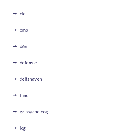
cic
cmp
d66
defensie
delfshaven
fnac
gz psycholoog
icg