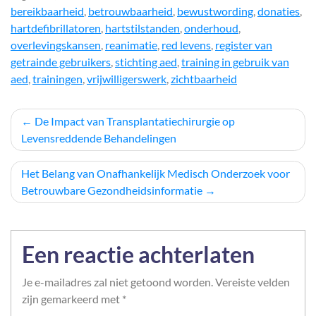
bereikbaarheid
,
betrouwbaarheid
,
bewustwording
,
donaties
,
hartdefibrillatoren
,
hartstilstanden
,
onderhoud
,
overlevingskansen
,
reanimatie
,
red levens
,
register van
getrainde gebruikers
,
stichting aed
,
training in gebruik van
aed
,
trainingen
,
vrijwilligerswerk
,
zichtbaarheid
Berichtnavigatie
De Impact van Transplantatiechirurgie op
Levensreddende Behandelingen
Het Belang van Onafhankelijk Medisch Onderzoek voor
Betrouwbare Gezondheidsinformatie
Een reactie achterlaten
Je e-mailadres zal niet getoond worden.
Vereiste velden
zijn gemarkeerd met
*