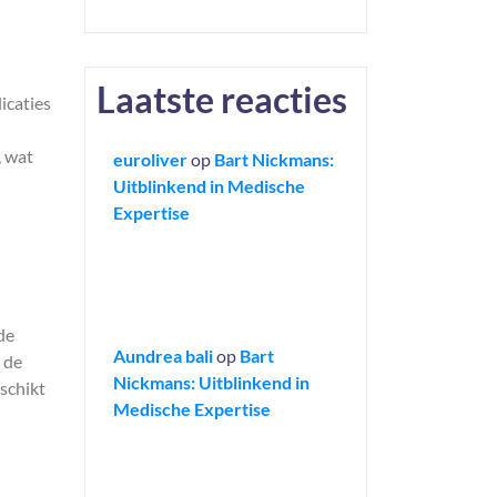
Laatste reacties
icaties
, wat
euroliver
op
Bart Nickmans:
Uitblinkend in Medische
n
Expertise
de
Aundrea bali
op
Bart
 de
Nickmans: Uitblinkend in
eschikt
Medische Expertise