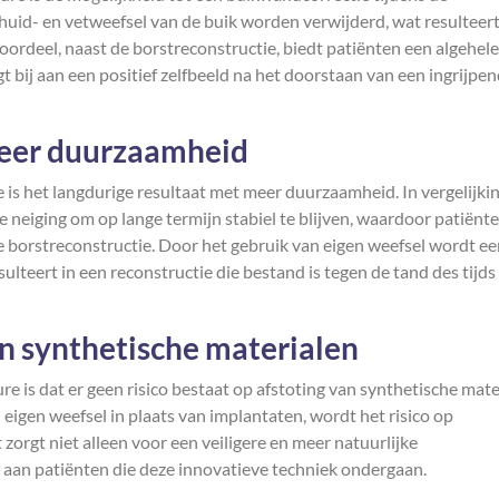
 huid- en vetweefsel van de buik worden verwijderd, wat resulteert
voordeel, naast de borstreconstructie, biedt patiënten een algehele
 bij aan een positief zelfbeeld na het doorstaan van een ingrijpe
meer duurzaamheid
 is het langdurige resultaat met meer duurzaamheid. In vergelijki
e neiging om op lange termijn stabiel te blijven, waardoor patiënt
e borstreconstructie. Door het gebruik van eigen weefsel wordt e
lteert in een reconstructie die bestand is tegen de tand des tijds
an synthetische materialen
e is dat er geen risico bestaat op afstoting van synthetische mate
eigen weefsel in plaats van implantaten, wordt het risico op
 zorgt niet alleen voor een veiligere en meer natuurlijke
 aan patiënten die deze innovatieve techniek ondergaan.