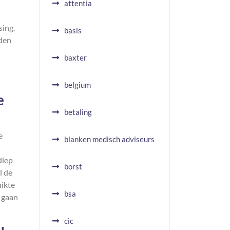
attentia
sing.
basis
rden
baxter
belgium
e
betaling
e
blanken medisch adviseurs
diep
borst
l de
hikte
bsa
 gaan
cic