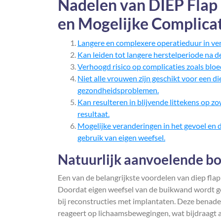
Nadelen van DIEP Flap
en Mogelijke Complicat
Langere en complexere operatieduur in ve
Kan leiden tot langere herstelperiode na 
Verhoogd risico op complicaties zoals blo
Niet alle vrouwen zijn geschikt voor een d
gezondheidsproblemen.
Kan resulteren in blijvende littekens op z
resultaat.
Mogelijke veranderingen in het gevoel en d
gebruik van eigen weefsel.
Natuurlijk aanvoelende bo
Een van de belangrijkste voordelen van diep flap 
Doordat eigen weefsel van de buikwand wordt geb
bij reconstructies met implantaten. Deze benade
reageert op lichaamsbewegingen, wat bijdraagt a