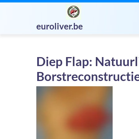
Skip
to
content
euroliver.be
Diep Flap: Natuurli
Borstreconstructi