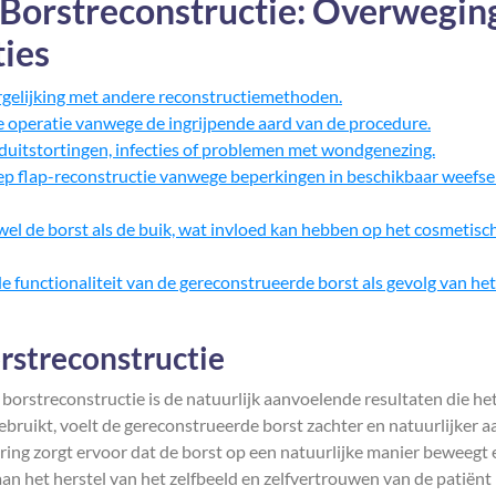
 Borstreconstructie: Overwegin
ies
rgelijking met andere reconstructiemethoden.
de operatie vanwege de ingrijpende aard van de procedure.
eduitstortingen, infecties of problemen met wondgenezing.
iep flap-reconstructie vanwege beperkingen in beschikbaar weefsel
owel de borst als de buik, wat invloed kan hebben op het cosmetisc
e functionaliteit van de gereconstrueerde borst als gevolg van het
rstreconstructie
borstreconstructie is de natuurlijk aanvoelende resultaten die het
ruikt, voelt de gereconstrueerde borst zachter en natuurlijker a
ring zorgt ervoor dat de borst op een natuurlijke manier beweegt 
an het herstel van het zelfbeeld en zelfvertrouwen van de patiënt