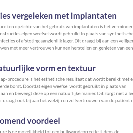
ties vergeleken met implantaten
dure ten opzichte van het gebruik van implantaten is het verminde
onstructies eigen weefsel wordt gebruikt in plaats van synthetisch
nfecties of afstoting aanzienlijk lager. Dit draagt bij aan een veilige
ouwen met meer vertrouwen kunnen herstellen en genieten van een
atuurlijke vorm en textuur
lap-procedure is het esthetische resultaat dat wordt bereikt met 
erde borst. Doordat eigen weefsel wordt gebruikt in plaats van
 aan en beweegt deze op een natuurlijke manier. Dit zorgt niet all
r draagt ook bij aan het welzijn en zelfvertrouwen van de patiënt 
jkomend voordeel
re is de mogelijkheid tot een buikwandcorrectie tijdens de