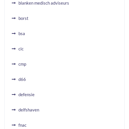
blanken medisch adviseurs
borst
bsa
cic
cmp
d66
defensie
delfshaven
fnac