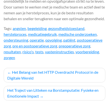
onmiddellijk te melden en opvolgafspraken strikt na te leven.
Door samen te werken met je medische team en actief deel te
nemen aan je herstelproces, kun je de beste resultaten
behalen en sneller terugkeren naar een optimale gezondheid.
Tags:
angsten
,
begeleiding
,
gezondheidstoestand
,
herstelproces
,
medicatiegebruik
,
medische onderzoeken
,
ondersteuning
,
operatie
,
opvolging
,
patiënt
,
postoperatieve
zorg
,
pre en postoperatieve zorg
,
preoperatieve zorg
,
resultaten
,
risico's
,
tests
,
vasteninstructies
,
voorbereiding
,
zorgen
Berichtnavigatie
Het Belang van het HTTP Overdracht Protocol in de
Digitale Wereld
Het Traject van Litteken na Borstamputatie: Fysieke en
Emotionele Impact