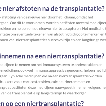
 nier afstoten na de transplantatie?
 op afstoting van de nieuwe nier door het lichaam, omdat het
gaan. Om dit te voorkomen, worden patiënten meestal medicijne
ukken en helpen om de nieuwe nier te accepteren. Het medische
ntatie om eventuele tekenen van afstoting tijdig op te merken en 
nnen veel niertransplantaties succesvol zijn en een langdurige we
innemen na een niertransplantatie?
m medicijnen te nemen om het immuunsysteem te onderdrukken en
ze medicijnen, ook wel immunosuppressiva genoemd, helpen het li
rgaan. Typische medicijnen die na een niertransplantatie worden
rukkers zoals corticosteroïden, calcineurineremmers en
elang dat patiënten deze medicijnen nauwgezet innemen volgens he
van de transplantatie op lange termijn te waarborgen.
n op een niertransplantatie?