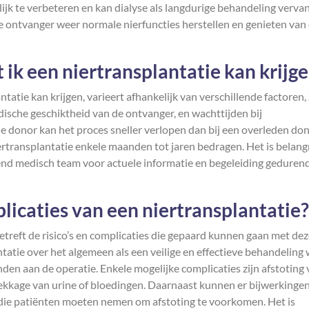
ijk te verbeteren en kan dialyse als langdurige behandeling verva
e ontvanger weer normale nierfuncties herstellen en genieten van
 ik een niertransplantatie kan krijg
atie kan krijgen, varieert afhankelijk van verschillende factoren,
ische geschiktheid van de ontvanger, en wachttijden bij
de donor kan het proces sneller verlopen dan bij een overleden don
rtransplantatie enkele maanden tot jaren bedragen. Het is belang
nd medisch team voor actuele informatie en begeleiding gedurend
plicaties van een niertransplantatie?
etreft de risico’s en complicaties die gepaard kunnen gaan met de
tatie over het algemeen als een veilige en effectieve behandeling
nden aan de operatie. Enkele mogelijke complicaties zijn afstoting
, lekkage van urine of bloedingen. Daarnaast kunnen er bijwerkinge
die patiënten moeten nemen om afstoting te voorkomen. Het is