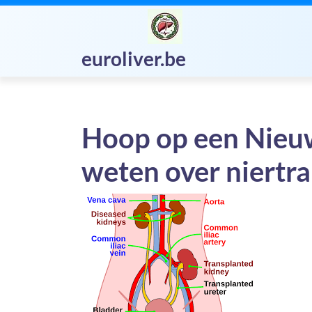
Skip
to
content
euroliver.be
Hoop op een Nieuw
weten over niertra