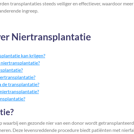
en transplantaties steeds veiliger en effectiever, waardoor meer
anderende ingreep.
er Niertransplantatie
splantatie kan krijgen?
n niertransplantatie?
nsplantatie?
iertransplantatie?
a de transplantatie?
niertransplantatie?
nsplantatie?
tie?
eep waarbij een gezonde nier van een donor wordt getransplanteerd
oneren. Deze levensreddende procedure biedt patiënten met nierfa