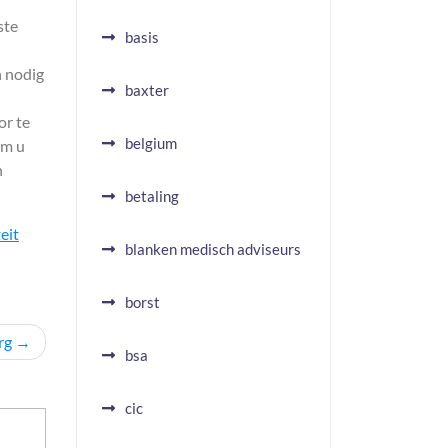
ste
basis
n nodig
baxter
or te
belgium
om u
n
betaling
eit
blanken medisch adviseurs
borst
rg
bsa
cic