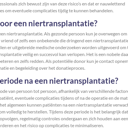
ssionals zich bewust zijn van deze risico’s en dat er nauwlettend
es om eventuele complicaties tijdig te kunnen behandelen.
voor een niertransplantatie?
or een niertransplantatie. Als gezonde persoon kun je overwegen om
 vriend of zelfs een onbekende die dringend een niertransplantati
zullen er uitgebreide medische onderzoeken worden uitgevoerd om 
ansplantatie veilig en succesvol kan verlopen. Het is een nobele daa
beteren en zelfs redden. Als potentiële donor kun je contact opne
atie en begeleiding over het donatieproces.
eriode na een niertransplantatie?
iode van persoon tot persoon, afhankelijk van verschillende facto
tiënt, eventuele complicaties tijdens of na de operatie en de ma
 het algemeen kunnen patiënten na een niertransplantatie verwac
volledig te herstellen. Tijdens deze periode is het belangrijk da
 opvolgen, regelmatig controles ondergaan en zich houden aan ee
rderen en het risico op complicaties te minimaliseren.