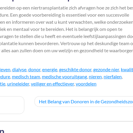
bereiden op een niertransplantatie zich afvragen hoe ze zich het be
re. Een goede voorbereiding is essentieel voor een succesvolle
iden en informeren over wat u kunt verwachten, welke onderzoeke
ek en mentaal voor te bereiden. Het is belangrijk om open te
agen te stellen die u heeft en eventuele leefstijlaanpassingen do
nsplantatie kunnen bevorderen. Vertrouw op het deskundige team 
 er alles aan zullen doen om uw welzijn en gezondheid te waarborge
 leven
,
dialyse
,
donor
,
energie
,
geschikte donor
,
gezonde nier
,
kwalit
edure
,
medisch team
,
medische vooruitgang
,
nieren
,
nierfalen
,
tie
,
urineleider
,
veiliger en effectiever
,
voordelen
Het Belang van Donoren in de Gezondheidszo
en