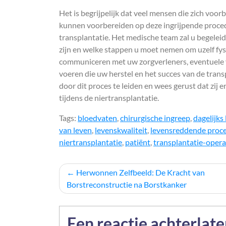
Het is begrijpelijk dat veel mensen die zich voor
kunnen voorbereiden op deze ingrijpende procedu
transplantatie. Het medische team zal u begele
zijn en welke stappen u moet nemen om uzelf fysi
communiceren met uw zorgverleners, eventuele vr
voeren die uw herstel en het succes van de tra
door dit proces te leiden en wees gerust dat zij
tijdens de niertransplantatie.
Tags:
bloedvaten
,
chirurgische ingreep
,
dagelijks
van leven
,
levenskwaliteit
,
levensreddende proc
niertransplantatie
,
patiënt
,
transplantatie-opera
Berichtnavigatie
Herwonnen Zelfbeeld: De Kracht van
Borstreconstructie na Borstkanker
Een reactie achterlat