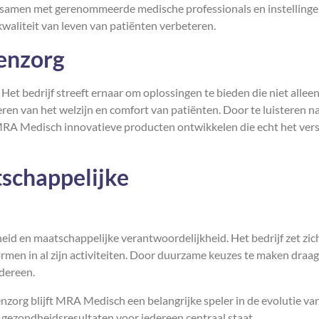
t samen met gerenommeerde medische professionals en instelling
waliteit van leven van patiënten verbeteren.
tenzorg
 Het bedrijf streeft ernaar om oplossingen te bieden die niet allee
eteren van het welzijn en comfort van patiënten. Door te luisteren n
MRA Medisch innovatieve producten ontwikkelen die echt het vers
schappelijke
 en maatschappelijke verantwoordelijkheid. Het bedrijf zet zich
normen in al zijn activiteiten. Door duurzame keuzes te maken dra
dereen.
enzorg blijft MRA Medisch een belangrijke speler in de evolutie va
 gezondheidsresultaten voor iedereen centraal staat.