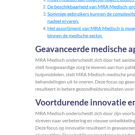
De beschikbaarheid van MRA Medisch-produ
Sommige gebruikers kunnen de complexite
nadeel ervaren.
Het assortiment van MRA Medisch is mogelij
binnen de medische sector.
Geavanceerde medische ap
MRA Medisch onderscheidt zich door het aanbie
stelt hoogwaardige zorg te leveren aan hun pati
hulpmiddelen, stelt MRA Medisch medische profes
behandelingen uit te voeren. Deze focus op geav
resulteert in betere gezondheidsresultaten voor
Voortdurende innovatie en
MRA Medisch onderscheidt zich door zijn voortd
streven naar verbetering en nieuwe ontwikkelin
Deze focus op innovatie resulteert in geavancee
niveau tillen. Door te blijven investeren in o