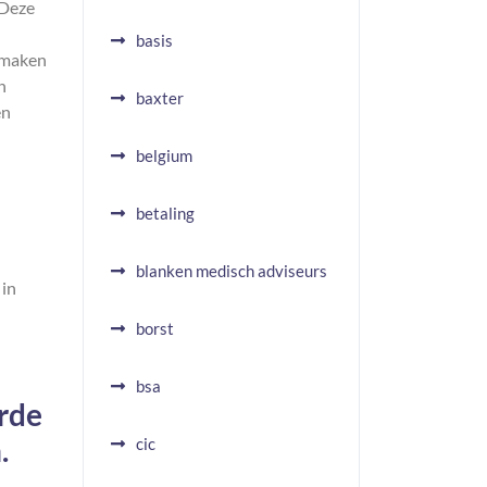
 Deze
basis
e maken
h
baxter
en
belgium
betaling
blanken medisch adviseurs
 in
borst
bsa
rde
.
cic