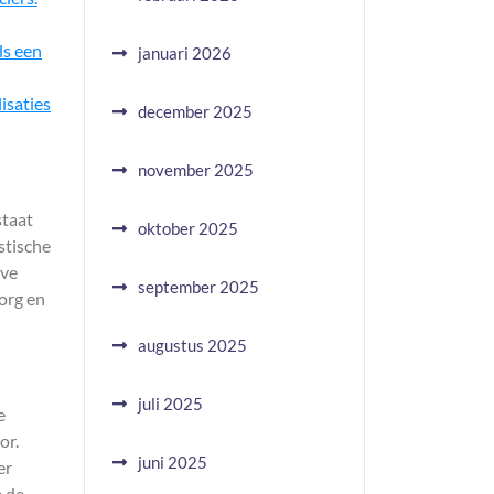
ls een
januari 2026
isaties
december 2025
november 2025
staat
oktober 2025
stische
eve
september 2025
org en
augustus 2025
juli 2025
e
or.
juni 2025
er
e de