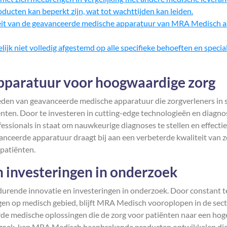
cten kan beperkt zijn, wat tot wachttijden kan leiden.
it van de geavanceerde medische apparatuur van MRA Medisch a
k niet volledig afgestemd op alle specifieke behoeften en special
paratuur voor hoogwaardige zorg
den van geavanceerde medische apparatuur die zorgverleners in 
ënten. Door te investeren in cutting-edge technologieën en diagno
sionals in staat om nauwkeurige diagnoses te stellen en effecti
anceerde apparatuur draagt bij aan een verbeterde kwaliteit van z
 patiënten.
 investeringen in onderzoek
urende innovatie en investeringen in onderzoek. Door constant t
gen op medisch gebied, blijft MRA Medisch vooroplopen in de sect
rde medische oplossingen die de zorg voor patiënten naar een hog
nderzoek, kan MRA Medisch baanbrekende producten ontwikkelen di