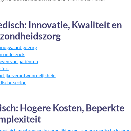
sch: Innovatie, Kwaliteit en
ezondheidszorg
hoogwaardige zorg
in onderzoek
leven van patiënten
mfort
elijke verantwoordelijkheid
edische sector
sch: Hogere Kosten, Beperkte
mplexiteit
et zich meebrengen in vergelijking met andere medische leveranc