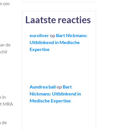
en om
Laatste reacties
euroliver
op
Bart Nickmans:
n
Uitblinkend in Medische
aar de
Expertise
chil
Aundrea bali
op
Bart
Nickmans: Uitblinkend in
 in
Medische Expertise
agt MRA
n de