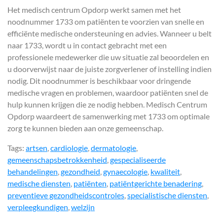
Het medisch centrum Opdorp werkt samen met het
noodnummer 1733 om patiënten te voorzien van snelle en
efficiënte medische ondersteuning en advies. Wanneer u belt
naar 1733, wordt u in contact gebracht met een
professionele medewerker die uw situatie zal beoordelen en
u doorverwijst naar de juiste zorgverlener of instelling indien
nodig. Dit noodnummer is beschikbaar voor dringende
medische vragen en problemen, waardoor patiënten snel de
hulp kunnen krijgen die ze nodig hebben. Medisch Centrum
Opdorp waardeert de samenwerking met 1733 om optimale
zorg te kunnen bieden aan onze gemeenschap.
Tags:
artsen
,
cardiologie
,
dermatologie
,
gemeenschapsbetrokkenheid
,
gespecialiseerde
behandelingen
,
gezondheid
,
gynaecologie
,
kwaliteit
,
medische diensten
,
patiënten
,
patiëntgerichte benadering
,
preventieve gezondheidscontroles
,
specialistische diensten
,
verpleegkundigen
,
welzijn