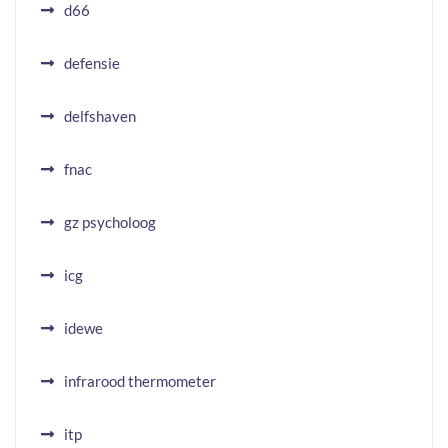
d66
defensie
delfshaven
fnac
gz psycholoog
icg
idewe
infrarood thermometer
itp