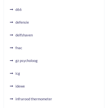
d66
defensie
delfshaven
fnac
gz psycholoog
icg
idewe
infrarood thermometer