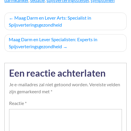
darmkanker
,
sedatie
,
spijsverteringsstelsel
,
symptomen
Berichtnavigatie
Maag Darm en Lever Arts: Specialist in
Spijsverteringsgezondheid
Maag Darm en Lever Specialisten: Experts in
Spijsverteringsgezondheid
Een reactie achterlaten
Je e-mailadres zal niet getoond worden.
Vereiste velden
zijn gemarkeerd met
*
Reactie
*