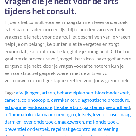
vragen die je hebt voor de arts
tijdens het consult.
Tijdens het consult voor een maag darm en lever onderzoek
is het aan te raden om een lijst bij te houden van eventuele
vragen die je hebt voor de arts. Het opschrijven van je vragen
helpt je om belangrijke punten niet te vergeten en zorgt
ervoor dat je alle informatie krijgt die je nodig hebt. Of het nu
gaat om de procedure zelf, mogelijke risico’s, nazorg of andere
zorgen die je hebt, door je vragen vooraf te noteren kun je
een constructief gesprek voeren met de arts en vol
vertrouwen de nodige stappen zetten voor jouw gezondheid.
Tags:
afwijkingen
,
artsen
,
behandelplannen
,
bloedonderzoek
,
camera
,
colonoscopie
,
darmkanker
,
diagnostische procedure
,
echografie
,
endoscopie
,
flexibele buis
,
galstenen
,
gezondheid
,
inflammatoire darmaandoeningen
,
letsels
,
levercirrose
,
maag
darm en lever onderzoek
,
maagzweren
,
mdl-onderzoek
,
preventief onderzoek
,
regelmatige controles
,
screening