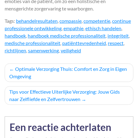
emoties van de patiënt, om zo een holistische en
mensgerichte zorgervaring te waarborgen.
Tags:
behandelresultaten
,
compassie
,
competentie
,
continue
professionele ontwikkeling
,
empathie
,
ethisch handelen
,
handboek
,
handboek medische professionaliteit
,
integriteit
,
medische professionaliteit
,
patiënttevredenheid
,
respect
,
richtlijnen
,
samenwerking
,
veiligheid
Berichtnavigatie
Optimale Verzorging Thuis: Comfort en Zorg in Eigen
Omgeving
Tips voor Effectieve Uiterlijke Verzorging: Jouw Gids
naar Zelfliefde en Zelfvertrouwen
Een reactie achterlaten