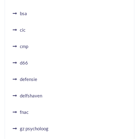
bsa
cic
cmp
d66
defensie
delfshaven
fnac
gz psycholoog