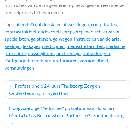
instructies van de zorgverlener op te volgen om een soepel
herstelproces te bevorderen.
Tags:
allergieën
,
alvleesklier
,
bijwerkingen
,
complicaties
,
contrastmiddel
,
endoscopie
,
ercp
,
ercp medisch
,
ervaren
specialisten
,
galstenen
,
galwegen
,
instructies van de arts
,
keelpijn
,
lekkages
,
medicijnen
,
medische faciliteit
,
medische
procedure
,
misselijkheid
,
nuchter zijn
,
ontstekingen
,
röntgenonderzoek
,
stents
,
tumoren
,
vermoeidheid
,
vernauwingen
Berichtnavigatie
Professionele 24-uurs Thuiszorg: Zorg en
Ondersteuning in Eigen Huis
Hoogwaardige Medische Apparatuur van Huisman
Medisch: Uw Betrouwbare Partner in Gezondheidszorg