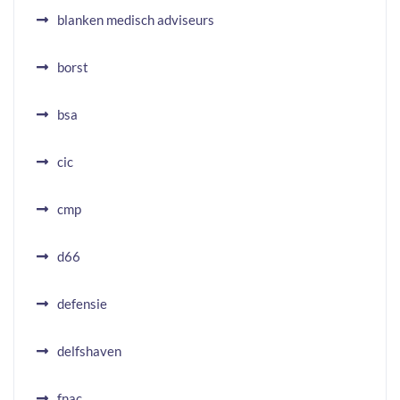
blanken medisch adviseurs
borst
bsa
cic
cmp
d66
defensie
delfshaven
fnac