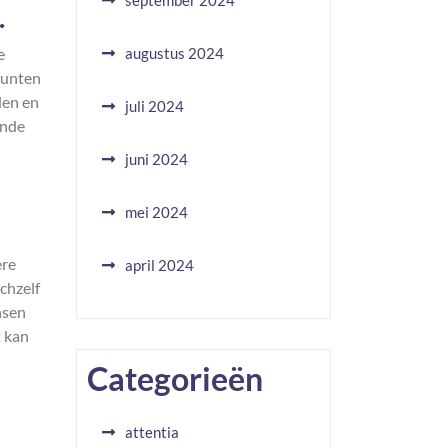
september 2024
.
e
augustus 2024
punten
len en
juli 2024
ende
juni 2024
mei 2024
ere
april 2024
chzelf
nsen
t kan
Categorieën
attentia