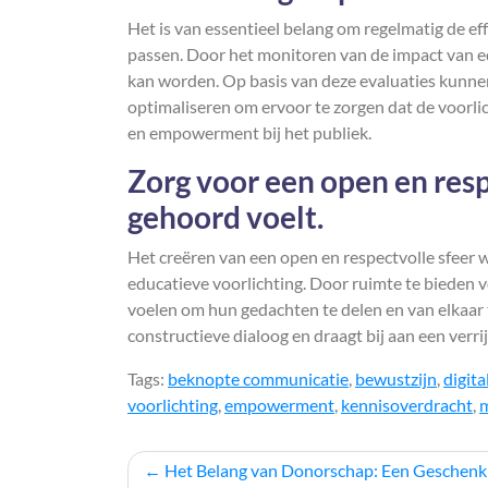
Het is van essentieel belang om regelmatig de eff
passen. Door het monitoren van de impact van e
kan worden. Op basis van deze evaluaties kunn
optimaliseren om ervoor te zorgen dat de voorli
en empowerment bij het publiek.
Zorg voor een open en resp
gehoord voelt.
Het creëren van een open en respectvolle sfeer wa
educatieve voorlichting. Door ruimte te bieden 
voelen om hun gedachten te delen en van elkaar 
constructieve dialoog en draagt bij aan een verr
Tags:
beknopte communicatie
,
bewustzijn
,
digita
voorlichting
,
empowerment
,
kennisoverdracht
,
m
Berichtnavigatie
Het Belang van Donorschap: Een Geschenk