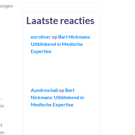
ssingen
Laatste reacties
euroliver
op
Bart Nickmans:
Uitblinkend in Medische
Expertise
Aundrea bali
op
Bart
Nickmans: Uitblinkend in
-
Medische Expertise
 in
et
een