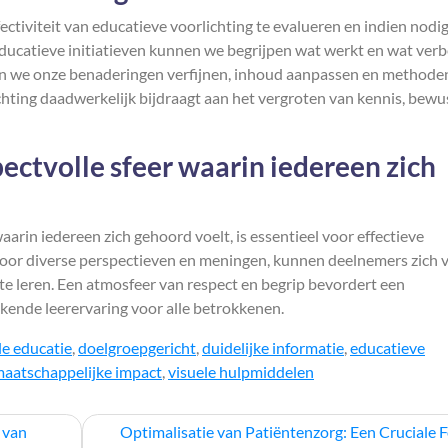
ectiviteit van educatieve voorlichting te evalueren en indien nodig
ducatieve initiatieven kunnen we begrijpen wat werkt en wat ver
en we onze benaderingen verfijnen, inhoud aanpassen en methode
chting daadwerkelijk bijdraagt aan het vergroten van kennis, bewu
ectvolle sfeer waarin iedereen zich
arin iedereen zich gehoord voelt, is essentieel voor effectieve
voor diverse perspectieven en meningen, kunnen deelnemers zich v
te leren. Een atmosfeer van respect en begrip bevordert een
ijkende leerervaring voor alle betrokkenen.
le educatie
,
doelgroepgericht
,
duidelijke informatie
,
educatieve
aatschappelijke impact
,
visuele hulpmiddelen
 van
Optimalisatie van Patiëntenzorg: Een Cruciale 