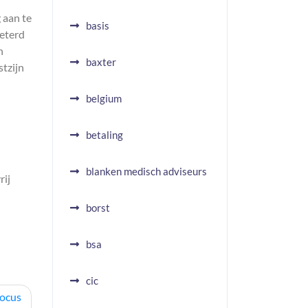
 aan te
basis
beterd
n
baxter
stzijn
belgium
betaling
blanken medisch adviseurs
rij
borst
bsa
cic
Focus