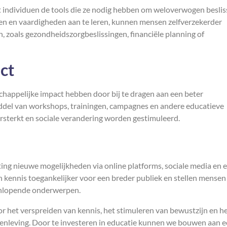
ft individuen de tools die ze nodig hebben om weloverwogen besli
kken en vaardigheden aan te leren, kunnen mensen zelfverzekerder
, zoals gezondheidszorgbeslissingen, financiële planning of
ct
chappelijke impact hebben door bij te dragen aan een beter
ddel van workshops, trainingen, campagnes en andere educatieve
sterkt en sociale verandering worden gestimuleerd.
hting nieuwe mogelijkheden via online platforms, sociale media en e
 kennis toegankelijker voor een breder publiek en stellen mensen
eenlopende onderwerpen.
or het verspreiden van kennis, het stimuleren van bewustzijn en h
leving. Door te investeren in educatie kunnen we bouwen aan 