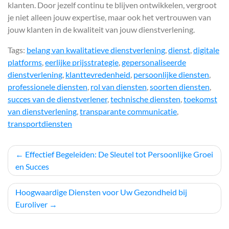
klanten. Door jezelf continu te blijven ontwikkelen, vergroot
je niet alleen jouw expertise, maar ook het vertrouwen van
jouw klanten in de kwaliteit van jouw dienstverlening.
Tags:
belang van kwalitatieve dienstverlening
,
dienst
,
digitale
platforms
,
eerlijke prijsstrategie
,
gepersonaliseerde
dienstverlening
,
klanttevredenheid
,
persoonlijke diensten
,
professionele diensten
,
rol van diensten
,
soorten diensten
,
succes van de dienstverlener
,
technische diensten
,
toekomst
van dienstverlening
,
transparante communicatie
,
transportdiensten
Berichtnavigatie
Effectief Begeleiden: De Sleutel tot Persoonlijke Groei
en Succes
Hoogwaardige Diensten voor Uw Gezondheid bij
Euroliver