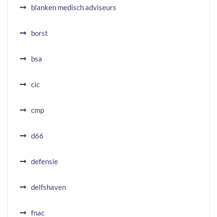
blanken medisch adviseurs
borst
bsa
cic
cmp
d66
defensie
delfshaven
fnac