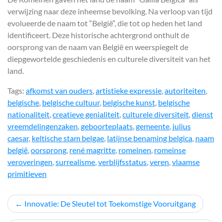
verwijzing naar deze inheemse bevolking. Na verloop van tijd
evolueerde de naam tot “België”, die tot op heden het land
identificeert. Deze historische achtergrond onthult de
oorsprong van de naam van België en weerspiegelt de
diepgewortelde geschiedenis en culturele diversiteit van het
land.
Tags:
afkomst van ouders
,
artistieke expressie
,
autoriteiten
,
belgische
,
belgische cultuur
,
belgische kunst
,
belgische
nationaliteit
,
creatieve genialiteit
,
culturele diversiteit
,
dienst
vreemdelingenzaken
,
geboorteplaats
,
gemeente
,
julius
caesar
,
keltische stam belgae
,
latijnse benaming belgica
,
naam
belgië
,
oorsprong
,
rené magritte
,
romeinen
,
romeinse
veroveringen
,
surrealisme
,
verblijfsstatus
,
veren
,
vlaamse
primitieven
Berichtnavigatie
Innovatie: De Sleutel tot Toekomstige Vooruitgang