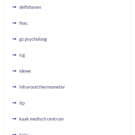
delfshaven
fnac
gz psycholoog
icg
idewe
infrarood thermometer
itp
kaak medisch centrum
knie