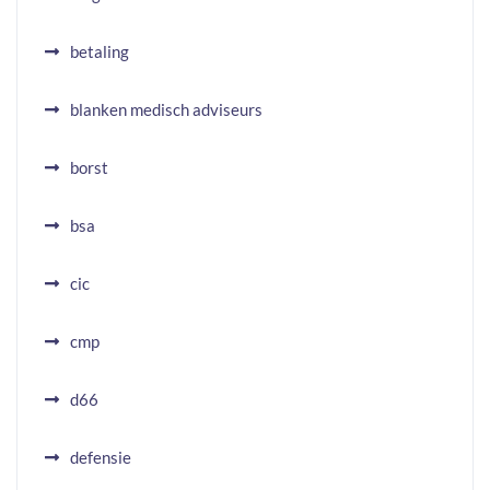
betaling
blanken medisch adviseurs
borst
bsa
cic
cmp
d66
defensie