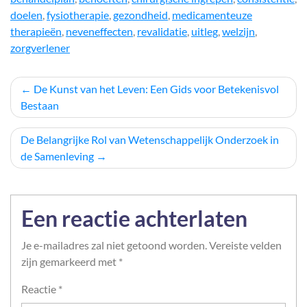
doelen
,
fysiotherapie
,
gezondheid
,
medicamenteuze
therapieën
,
neveneffecten
,
revalidatie
,
uitleg
,
welzijn
,
zorgverlener
Berichtnavigatie
De Kunst van het Leven: Een Gids voor Betekenisvol
Bestaan
De Belangrijke Rol van Wetenschappelijk Onderzoek in
de Samenleving
Een reactie achterlaten
Je e-mailadres zal niet getoond worden.
Vereiste velden
zijn gemarkeerd met
*
Reactie
*