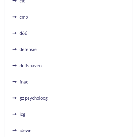
cic
cmp
d66
defensie
delfshaven
fnac
gz psycholoog
icg
idewe