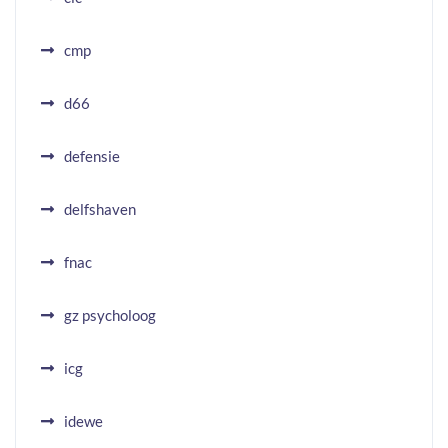
cmp
d66
defensie
delfshaven
fnac
gz psycholoog
icg
idewe