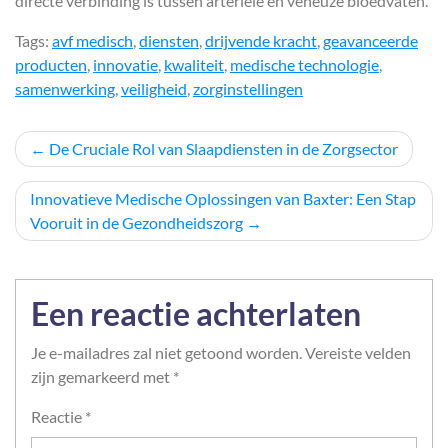
directe verbinding is tussen arteriële en veneuze bloedvaten.
Tags:
avf medisch
,
diensten
,
drijvende kracht
,
geavanceerde
producten
,
innovatie
,
kwaliteit
,
medische technologie
,
samenwerking
,
veiligheid
,
zorginstellingen
Berichtnavigatie
De Cruciale Rol van Slaapdiensten in de Zorgsector
Innovatieve Medische Oplossingen van Baxter: Een Stap
Vooruit in de Gezondheidszorg
Een reactie achterlaten
Je e-mailadres zal niet getoond worden.
Vereiste velden
zijn gemarkeerd met
*
Reactie
*