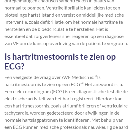
onregelmatig en chaotisch samentrekken in plaats van
normaal te pompen. Ventrikelfibrillatie kan leiden tot een
plotselinge hartstilstand en vereist onmiddellijke medische
interventie, zoals defibrillatie, om het normale hartritme te
herstellen en de bloedcirculatie te herstellen. Het is
essentieel dat zorgverleners snel reageren op een diagnose
van VF om de kans op overleving van de patiënt te vergroten.
Is hartritmestoornis te zien op
ECG?
Een veelgestelde vraag over AVF Medisch is: “Is
hartritmestoornis te zien op een ECG?” Het antwoord is ja.
Een elektrocardiogram (ECG) is een diagnostische test die de
elektrische activiteit van het hart registreert. Hierdoor kan
een hartritmestoornis, zoals atriumfibrilleren of ventriculaire
tachycardie, worden gedetecteerd door afwijkingen in de
normale hartslagpatronen te identificeren. Met behulp van
een ECG kunnen medische professionals nauwkeurig de aard