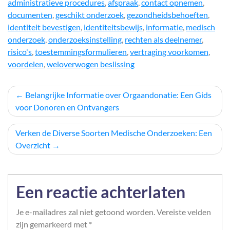
administratieve procedures
,
afspraak
,
contact opnemen
,
documenten
,
geschikt onderzoek
,
gezondheidsbehoeften
,
identiteit bevestigen
,
identiteitsbewijs
,
informatie
,
medisch
onderzoek
,
onderzoeksinstelling
,
rechten als deelnemer
,
risico's
,
toestemmingsformulieren
,
vertraging voorkomen
,
voordelen
,
weloverwogen beslissing
Berichtnavigatie
Belangrijke Informatie over Orgaandonatie: Een Gids
voor Donoren en Ontvangers
Verken de Diverse Soorten Medische Onderzoeken: Een
Overzicht
Een reactie achterlaten
Je e-mailadres zal niet getoond worden.
Vereiste velden
zijn gemarkeerd met
*