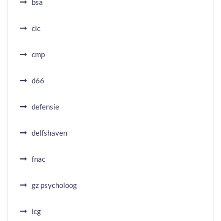
bsa
cic
cmp
d66
defensie
delfshaven
fnac
gz psycholoog
icg