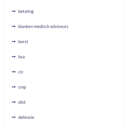
betaling
blanken medisch adviseurs
borst
bsa
cic
cmp
d66
defensie