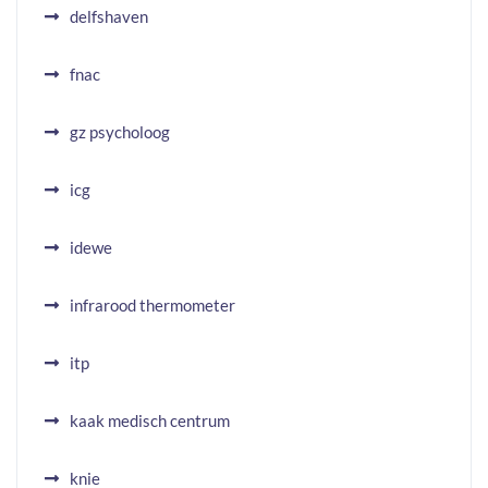
delfshaven
fnac
gz psycholoog
icg
idewe
infrarood thermometer
itp
kaak medisch centrum
knie