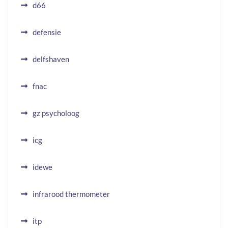
d66
defensie
delfshaven
fnac
gz psycholoog
icg
idewe
infrarood thermometer
itp