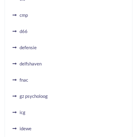
cmp
d66
defensie
delfshaven
fnac
gz psycholoog
icg
idewe