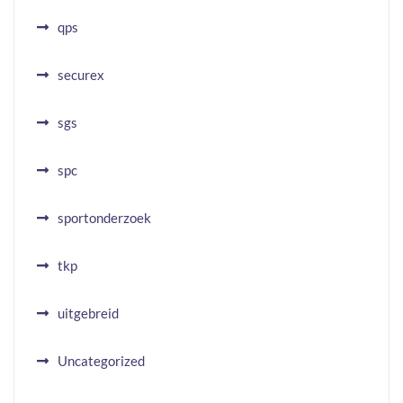
qps
securex
sgs
spc
sportonderzoek
tkp
uitgebreid
Uncategorized