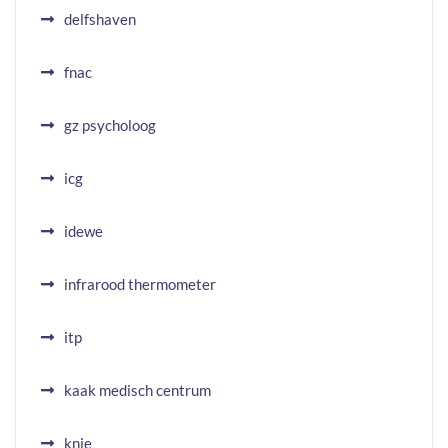
delfshaven
fnac
gz psycholoog
icg
idewe
infrarood thermometer
itp
kaak medisch centrum
knie