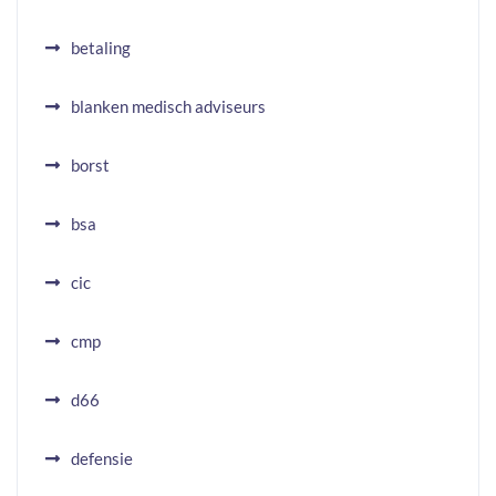
betaling
blanken medisch adviseurs
borst
bsa
cic
cmp
d66
defensie