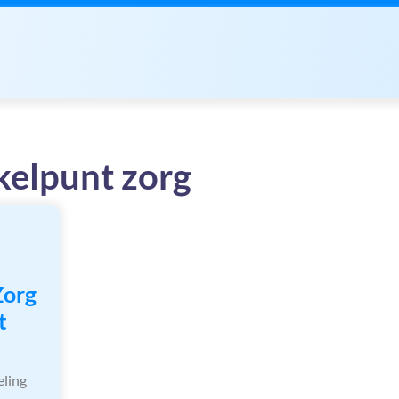
kelpunt zorg
Zorg
t
eling