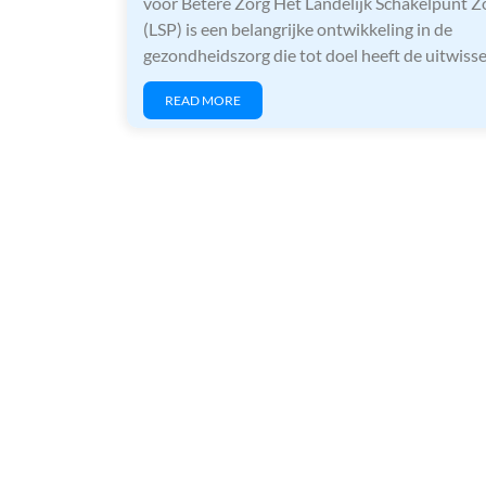
voor Betere Zorg Het Landelijk Schakelpunt Z
(LSP) is een belangrijke ontwikkeling in de
gezondheidszorg die tot doel heeft de uitwiss
READ MORE