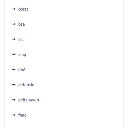
borst
bsa
cic
cmp
d66
defensie
delfshaven
fnac